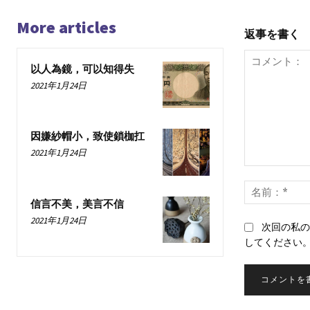
More articles
返事を書く
以人為鏡，可以知得失
2021年1月24日
因嫌紗帽小，致使鎖枷扛
2021年1月24日
コ
メ
ン
信言不美，美言不信
ト：
2021年1月24日
次回の私の
してください