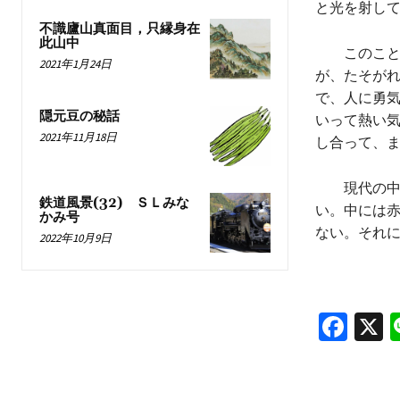
と光を射し
不識廬山真面目，只縁身在
此山中
このことか
2021年1月24日
が、たそがれ
で、人に勇
隠元豆の秘話
いって熱い
2021年11月18日
し合って、
現代の中国
鉄道風景(32) ＳＬみな
い。中には
かみ号
ない。それ
2022年10月9日
Fa
X
ce
b