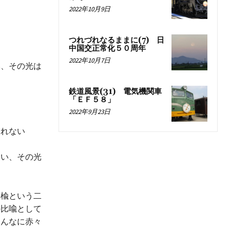
2022年10月9日
つれづれなるままに(7) 日
中国交正常化５０周年
2022年10月7日
い、その光は
鉄道風景(31) 電気機関車
「ＥＦ５８」
2022年9月23日
れない
い、その光
楡という二
の比喩として
あんなに赤々