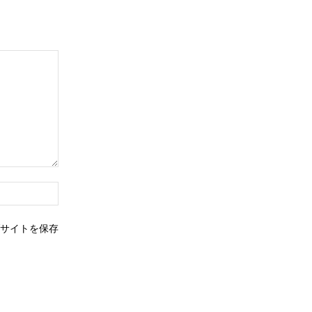
ウ
ェ
ブ
サイトを保存
サ
イ
ト：