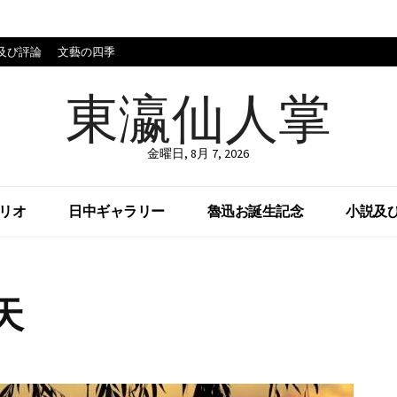
及び評論
文藝の四季
東瀛仙人掌
金曜日, 8月 7, 2026
リオ
日中ギャラリー
魯迅お誕生記念
小説及
天