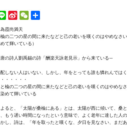
Li
Si
W
共
n
n
e
有
，為霞尚満天
e
a
C
と楡の二つの星の間に来たなどと己の老いを嘆くのはやめなさ
W
h
染めて輝いている）
ei
at
、唐の詩人劉禹錫の詩「酬楽天詠老見示」から来ている—
b
o
しない人はいない、しかし、年をとっても誰も憐れんではく
・・・・・・
楡の二つの星の間に来たなどと己の老いを嘆くのはやめなさ
く染めて輝いている
ると、「太陽が桑楡にある」とは、太陽が西に傾いて、桑と
た、もう遅い時間になったという意味で、よく老年に達した人
しかし、詩は、「年を取ったと嘆くな、夕日を見なさい、まだ