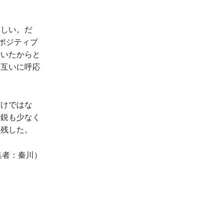
しい。だ
ポジティブ
老いたからと
お互いに呼応
けではな
精鋭も少なく
を残した。
集者：秦川）