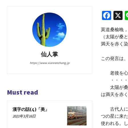
Fa
X
ce
莫道桑榆晚
b
（太陽が桑
o
満天を赤く
o
仙人掌
この発言は
k
https://www.xianrenzhang.jp
老後を心配
・・・・
太陽が桑と
Must read
は満天を赤
古代人によ
漢字の話(4)「美」
つの星に来
2021年3月16日
使われる。