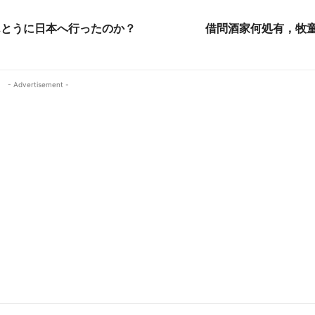
W
h
ei
at
んとうに日本へ行ったのか？
借問酒家何処有，牧
b
o
- Advertisement -