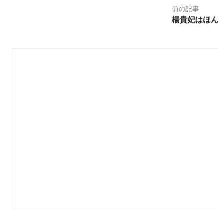
o
前の記事
o
楊貴妃はほ
k