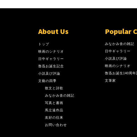
About Us
Popular 
みなかみ舎の雑記
トップ
日中ギャラリー
映画のシナリオ
小説及び評論
日中ギャラリー
映画のシナリオ
魯迅お誕生記念
魯迅お誕生140周年
小説及び評論
文筆家
文藝の四季
散文と詩歌
みなかみ舎の雑記
写真と書画
馬立遠作品
友好の往来
お問い合わせ