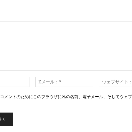
名
E
前：
メ
*
ー
コメントのためにこのブラウザに私の名前、電子メール、そしてウェブ
ル：
。
*