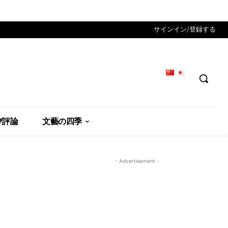
サインイン/登録する
び評論
文藝の四季
- Advertisement -