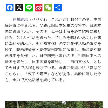
Fa
X
Li
Si
W
共
ce
n
n
e
有
芹川維忠
（せりかわ これただ）1944年の冬、中国
b
e
a
C
蘇州市に生まれる。父親は旧日本陸軍の少将で、戦後本
o
W
h
国に送還された。その後、母子は上海を経て紹興に移り
o
ei
at
住み、苦しい生活を送った。苦しみを味わい尽くした末
に幸せが訪れた。浙江省文化庁の文芸創作活動の陶冶を
k
b
経て、映画理論家・劇作家柯霊氏に師事し、舞台劇や映
o
画脚本を創作した。日中国交正常化の後、祖国日本への
帰国を果たし、日本国籍を取得し、「自由文化人」とし
て今日まで活躍を続けている。著書に長編小説『愛はど
こから』、『夜半の鐘声』などがある。高齢に達した今
も、全力で文化活動を続けている。