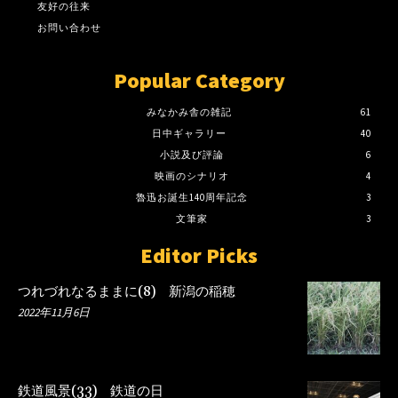
友好の往来
お問い合わせ
Popular Category
みなかみ舎の雑記
61
日中ギャラリー
40
小説及び評論
6
映画のシナリオ
4
魯迅お誕生140周年記念
3
文筆家
3
Editor Picks
つれづれなるままに(8) 新潟の稲穂
2022年11月6日
鉄道風景(33) 鉄道の日