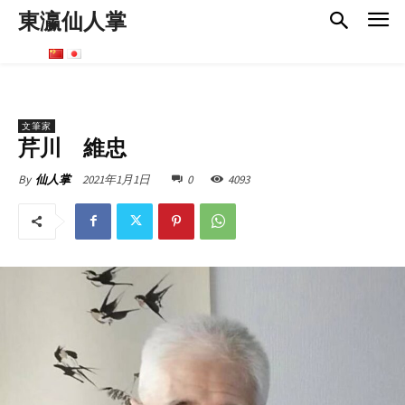
東瀛仙人掌
文筆家
芹川 維忠
2021年1月1日
0
4093
By
仙人掌