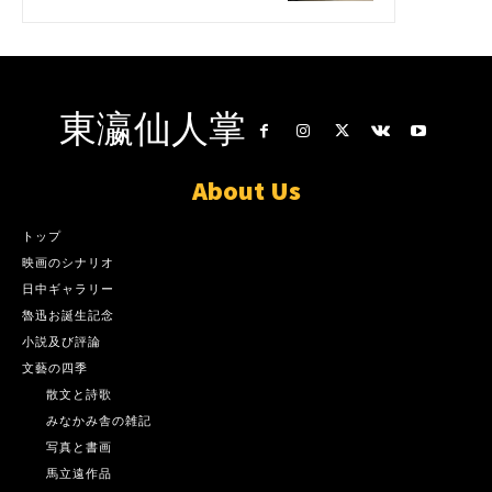
東瀛仙人掌
About Us
トップ
映画のシナリオ
日中ギャラリー
魯迅お誕生記念
小説及び評論
文藝の四季
散文と詩歌
みなかみ舎の雑記
写真と書画
馬立遠作品