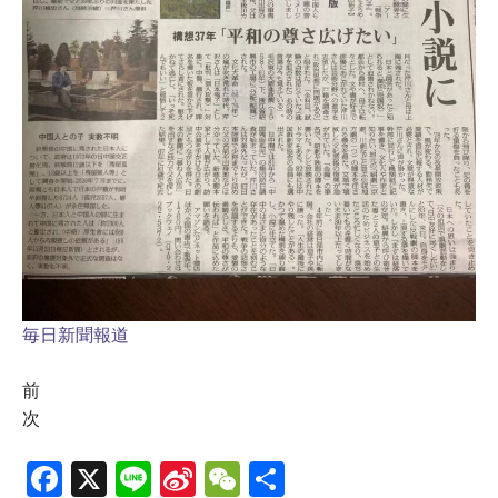
毎日新聞報道
前
次
Fa
X
Li
Si
W
共