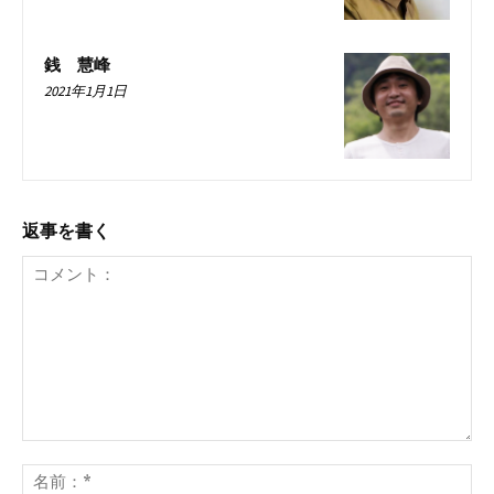
銭 慧峰
2021年1月1日
返事を書く
コ
メ
名