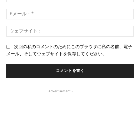
ン
前
ト：
*
E
メ
ー
ウ
ル
ェ
*
ブ
次回の私のコメントのためにこのブラウザに私の名前、電子
サ
メール、そしてウェブサイトを保存してください。
イ
ト
- Advertisement -