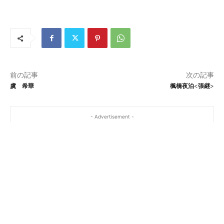
ce
n
n
e
有
b
e
a
C
o
W
h
o
ei
at
k
b
前の記事
次の記事
o
虞 希華
楓橋夜泊<張継>
- Advertisement -