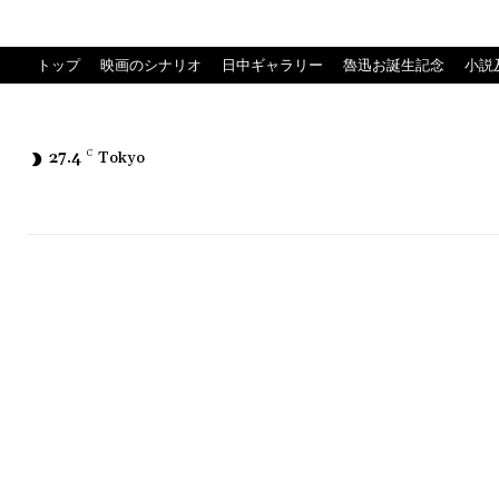
トップ
映画のシナリオ
日中ギャラリー
魯迅お誕生記念
小説
27.4
C
Tokyo