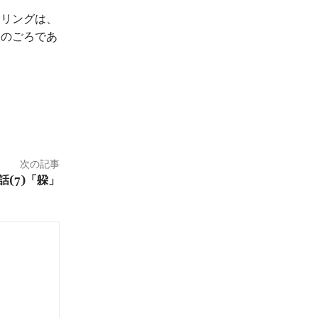
リングは、
このごろであ
次の記事
話(7)「躱」