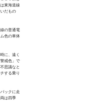
とは東海道線
継いだもの
線の普通電
ーム色の車体
時に、遠く
「警戒色」で
が不思議なと
ッチする乗り
バックに走
車両は四季