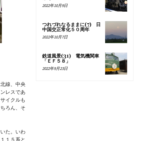
2022年10月9日
つれづれなるままに(7) 日
中国交正常化５０周年
2022年10月7日
鉄道風景(31) 電気機関車
「ＥＦ５８」
2022年9月23日
北線、中央
テンレスであ
リサイクルも
もちろん、そ
いた。いわ
た１１５系と