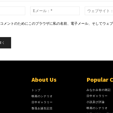
名
E
前：
メ
*
ー
コメントのためにこのブラウザに私の名前、電子メール、そしてウェブ
ル：
。
*
About Us
Popular 
みなかみ舎の雑記
トップ
日中ギャラリー
映画のシナリオ
小説及び評論
日中ギャラリー
映画のシナリオ
魯迅お誕生記念