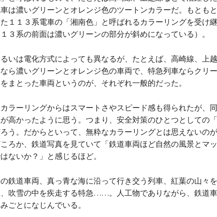
電車は濃いグリーンとオレンジ色のツートンカラーだ。もとも
いた１１３系電車の「湘南色」と呼ばれるカラーリングを受け
１１３系の前面は濃いグリーンの部分が斜めになっている）。
いは電化方式によっても異なるが、たとえば、高崎線、上越
車なら濃いグリーンとオレンジ色の車両で、特急列車ならクリ
ンをまとった車両というのが、それぞれ一般的だった。
ラーリングからはスマートさやスピード感も得られたが、同
性が高かったように思う。つまり、安全対策のひとつとしての
だろう。だからといって、無粋なカラーリングとは思えないの
どころか、鉄道写真を見ていて「鉄道車両ほど自然の風景とマ
ではないか？」と感じるほど。
鉄道車両、真っ青な海に沿って行き交う列車、紅葉の山々を
線、吹雪の中を疾走する特急……。人工物でありながら、鉄道
にみごとになじんでいる。