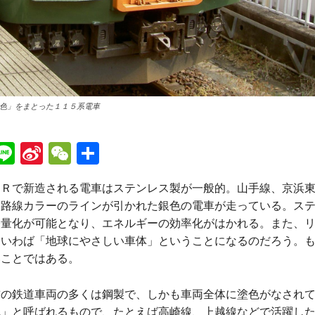
色」をまとった１１５系電車
Li
Si
W
共
n
n
e
有
で新造される電車はステンレス製が一般的。山手線、京浜東
e
a
C
、路線カラーのラインが引かれた銀色の電車が走っている。ス
W
h
軽量化が可能となり、エネルギーの効率化がはかれる。また、
ei
at
、いわば「地球にやさしい車体」ということになるのだろう。
いことではある。
b
o
鉄道車両の多くは鋼製で、しかも車両全体に塗色がなされて
色」と呼ばれるもので、たとえば高崎線、上越線などで活躍し