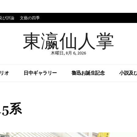
及び評論
文藝の四季
東瀛仙人掌
木曜日, 8月 6, 2026
リオ
日中ギャラリー
魯迅お誕生記念
小説及
15系