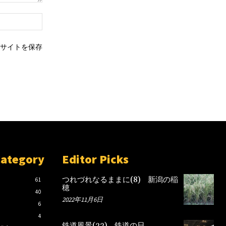
ウ
ェ
ブ
サイトを保存
サ
イ
ト：
Category
Editor Picks
つれづれなるままに(8) 新潟の稲
61
穂
40
2022年11月6日
6
4
鉄道風景(33) 鉄道の日