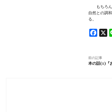
もちろん、
自然との調
る。
Fa
X
ce
b
o
前の記事
o
本の話(1)
k