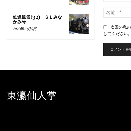
コ
メ
ン
鉄道風景(32) ＳＬみな
かみ号
ト：
次回の私の
2022年10月9日
してください
東瀛仙人掌