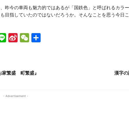
昨今の車両も魅力的ではあるが「国鉄色」と呼ばれるカラー
和も目指していたのではないだろうか。そんなことを思う今日
Li
Si
W
共
n
n
e
有
e
a
C
W
h
ei
at
『お家繁盛 町繁盛』
漢字の
b
o
- Advertisement -