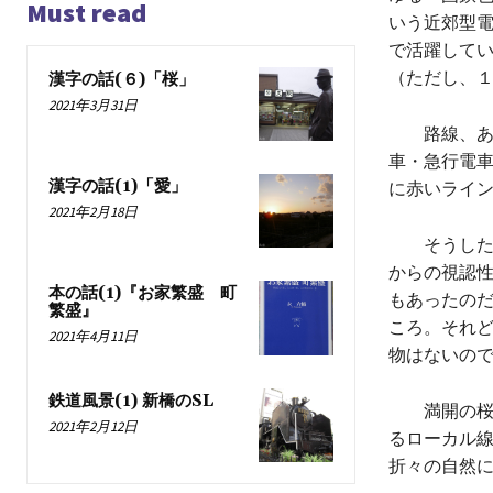
Must read
いう近郊型
で活躍して
（ただし、
漢字の話(６)「桜」
2021年3月31日
路線、ある
車・急行電
漢字の話(1)「愛」
に赤いライ
2021年2月18日
そうしたカ
からの視認
本の話(1)『お家繁盛 町
もあったの
繁盛』
ころ。それ
2021年4月11日
物はないの
鉄道風景(1) 新橋のSL
満開の桜の
2021年2月12日
るローカル
折々の自然