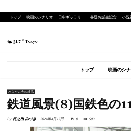
トップ
映画のシナリオ
日中ギャラリー
魯迅お誕生記念
小説
31.7
C
Tokyo
トップ
映画のシナ
みなかみ舎の雑記
鉄道風景(8)国鉄色の1
By
日之出 みづき
2021年4月17日
0
909