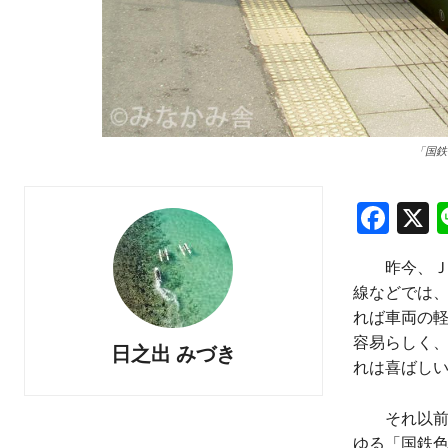
「国鉄
Fa
X
ce
昨今、ＪＲ
b
線などでは
o
れば車両の
o
容易らしく
日之出 みづき
れは喜ばし
k
それ以前の
ゆる「国鉄