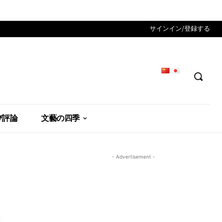
サインイン/登録する
び評論
文藝の四季
- Advertisement -