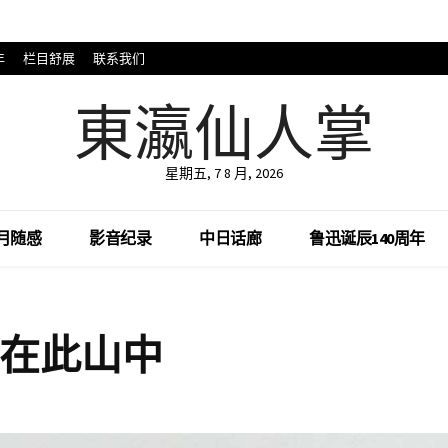
年
栏目舒展
联系我们
東瀛仙人掌
星期五, 7 8 月, 2026
月随感
影音纪录
中日话廊
鲁迅诞辰140周年
身在此山中