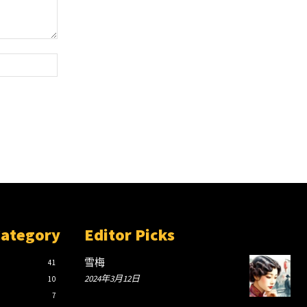
Website:
Category
Editor Picks
雪梅
41
2024年3月12日
10
7