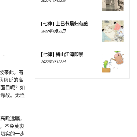
2022年4月22日
[七律] 上巳节晨归有感
2022年4月22日
[七律] 梅山江湾即景
”
2022年4月22日
坡来此，有
伏绵延的高
的面目呢？如
的缘故。无怪
高瞻远瞩，
象，不免莫衷
的切实的一步