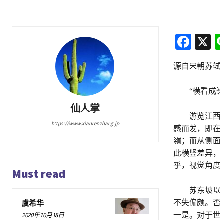
Fa
X
ce
源自宋朝苏轼
b
o
“横看成嶺
o
仙人掌
k
游览江西的
https://www.xianrenzhang.jp
感而发，即在
嶺；而从侧
此横竖差异
乎，视觉角
Must read
苏东坡以风
不失偏颇。否
虞希华
一是。对于
2020年10月18日