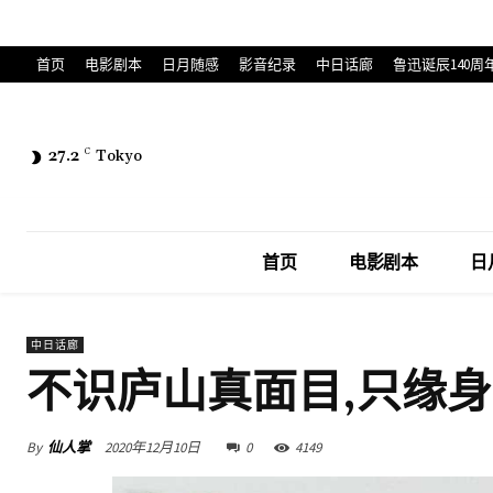
首页
电影剧本
日月随感
影音纪录
中日话廊
鲁迅诞辰140周
27.2
C
Tokyo
首页
电影剧本
日
中日话廊
不识庐山真面目,只缘
By
仙人掌
2020年12月10日
0
4149