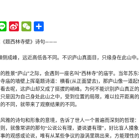
Li
Si
W
分
n
n
e
享
《题西林寺壁》诗句———
e
a
C
W
h
侧成峰，远近高低各不同。不识庐山真面目，只缘身在此山中。
ei
at
b
胜景“庐山”之际，会遇到一座名叫“西林寺”的庙宇。当年苏东
寺庙的墙壁上挥毫题诗道：横看(从正面望去)，那庐山像一道起
o
面看去呢，这庐山却又成了挺拔的峭峰。为何不能识别庐山真正
，只是因为自己身处此山之中，受到位置的局限，难以拉开距离
度的不同，就带来了观察结果的不同。
雅的诗句和形象的意境，告诉了世人一个普遍而深刻的哲理：
则，就像常讲的那句“公说公有理，婆说婆有理”，好比盲人摸
世事的观感或论说，唯有从某些争议的漩涡里跳出来，方能理性