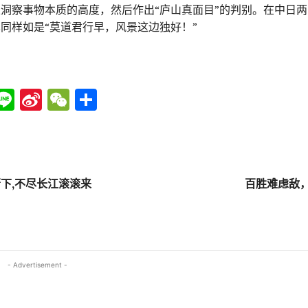
洞察事物本质的高度，然后作出“庐山真面目”的判别。在中日
同样如是“莫道君行早，风景这边独好！”
Li
Si
W
分
n
n
e
享
e
a
C
W
h
ei
at
下,不尽长江滚滚来
百胜难虑敌
b
o
- Advertisement -