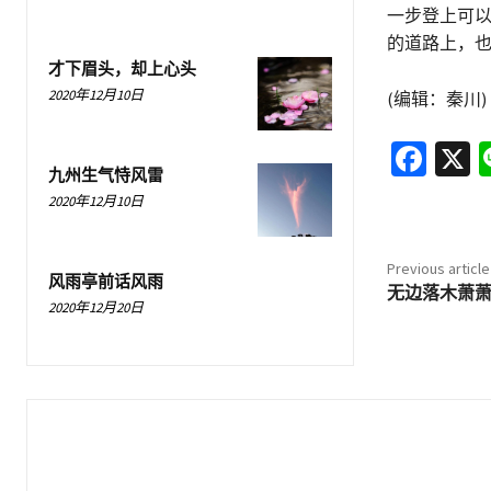
一步登上可以
的道路上，也
才下眉头，却上心头
2020年12月10日
(编辑：秦川)
Fa
X
九州生气恃风雷
ce
2020年12月10日
b
o
Previous article
风雨亭前话风雨
o
无边落木萧萧
2020年12月20日
k