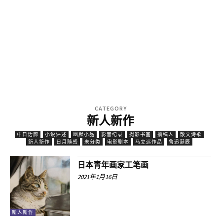
CATEGORY
新人新作
中日话廊
小说评述
幽默小品
影音纪录
摄影书画
撰稿人
散文诗歌
新人新作
日月随感
未分类
电影剧本
马立远作品
鲁迅诞辰
日本青年画家工笔画
2021年1月16日
新人新作