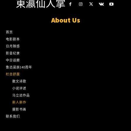
東瀛仙人掌
About Us
首页
电影剧本
日月随感
影音纪录
中日话廊
鲁迅诞辰140周年
栏目舒展
散文诗歌
小说评述
马立远作品
新人新作
摄影书画
联系我们