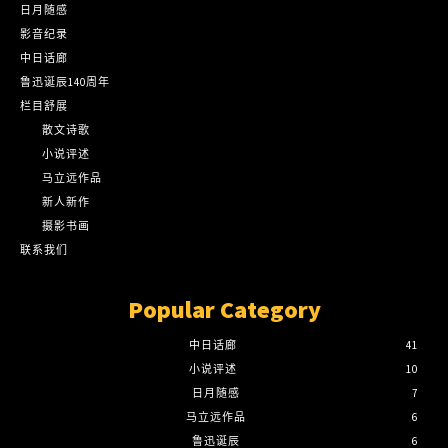
日月随感
影音纪录
中日话廊
鲁迅诞辰140周年
栏目舒展
散文诗歌
小说评述
马立远作品
新人新作
摄影书画
联系我们
Popular Category
中日话廊
41
小说评述
10
日月随感
7
马立远作品
6
鲁迅诞辰
6