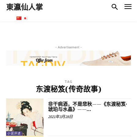
東瀛仙人掌
- Advertisement -
TAG
东渡秘笈(传奇故事)
非干病酒，不是悲秋——《东渡秘笈·
琥珀与水晶》——...
2021年3月28日
小说评述