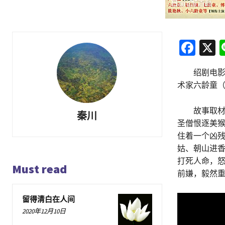
Fa
X
ce
绍剧电影《
b
术家六龄童
o
o
故事取材于
秦川
圣僧恨逐美猴
k
住着一个凶
姑、朝山进
打死人命，
Must read
前嫌，毅然
留得清白在人间
2020年12月10日