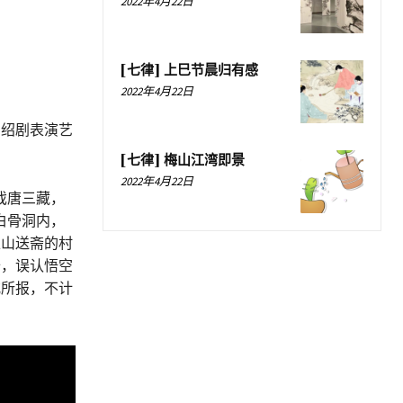
2022年4月22日
[七律] 上巳节晨归有感
2022年4月22日
名绍剧表演艺
[七律] 梅山江湾即景
2022年4月22日
戏唐三藏，
白骨洞内，
上山送斋的村
胎，误认悟空
戒所报，不计
。