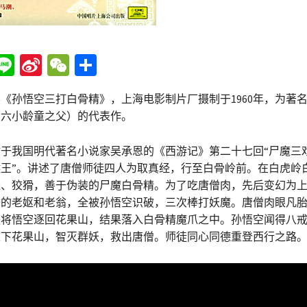
Li
Si
W
分
n
n
e
享
孙悟空三打白骨精》，上海电影制片厂摄制于1960年，为著
e
a
C
（六小龄童之父）的代表作。
W
h
ei
at
我国明代著名小说家吴承恩的《西游记》第二十七回“尸魔三
王”。讲述了唐僧师徒四人为取真经，行至白骨岭前。在白虎岭
b
残、狡猾，善于伪装的尸魔白骨精。为了吃唐僧肉，先后变幻为
o
香的老妪和老翁，全被孙悟空识破，三次棒打妖魔。唐僧肉眼凡
怒将悟空逐回花果山，结果落入白骨精魔爪之中。孙悟空闻得八
重下花果山，智灭群妖，救出唐僧。师徒同心同德重登西行之路