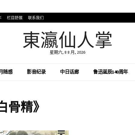
年
栏目舒展
联系我们
東瀛仙人掌
星期六, 8 8 月, 2026
月随感
影音纪录
中日话廊
鲁迅诞辰140周年
白骨精》