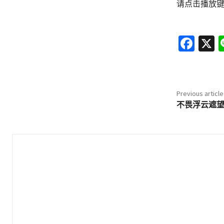
请点击播放
Fa
X
ce
b
o
Previous article
o
不畏浮云遮
k