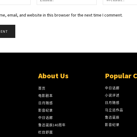
e, email, and website in this browser for the next time I comment.
About Us
Popular 
中日话廊
首页
小说评述
电影剧本
日月随感
日月随感
马立远作品
影音纪录
鲁迅诞辰
中日话廊
影音纪录
鲁迅诞辰140周年
栏目舒展