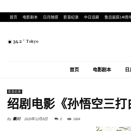
首页
电影剧本
日月随感
影音纪录
中日话廊
鲁迅诞辰140周
34.2
C
Tokyo
首页
电影剧本
日
影音纪录
绍剧电影《孙悟空三打
By
秦川
2020年12月8日
0
1664