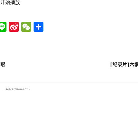
键开始播放
Li
Si
W
分
n
n
e
享
e
a
C
W
h
ei
at
望眼
[纪录片]六
b
o
- Advertisement -