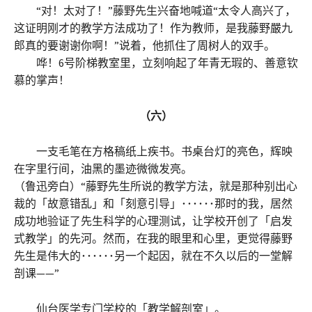
“对！太对了！”藤野先生兴奋地喊道“太令人高兴了，
这证明刚才的教学方法成功了！作为教师，是我藤野嚴九
郎真的要谢谢你啊！”说着，他抓住了周树人的双手。
哗！6号阶梯教室里，立刻响起了年青无瑕的、善意钦
慕的掌声！
（六）
一支毛笔在方格稿纸上疾书。书桌台灯的亮色，辉映
在字里行间，油黑的墨迹微微发亮。
（鲁迅旁白）“藤野先生所说的教学方法，就是那种别出心
裁的「故意错乱」和「刻意引导」･･････那时的我，居然
成功地验证了先生科学的心理测试，让学校开创了「启发
式教学」的先河。然而，在我的眼里和心里，更觉得藤野
先生是伟大的･･････另一个起因，就在不久以后的一堂解
剖课——”
仙台医学专门学校的「教学解剖室」。