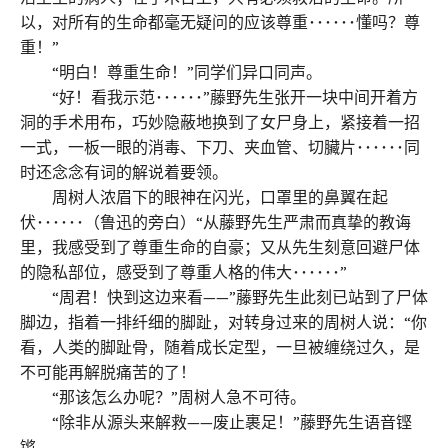
以，对所有的生命都毫无疑问的应该尊重･･････懂吗？尊
重！”
“明白！尊重生命！”同学们异口同声。
“好！看我示范･･････”藤野先生张开一块中间开着方
洞的手术用布，巧妙隐蔽地换到了女尸身上，紧接着一招
一式，一板一眼的消毒、下刀、夹血管、切臟片･･････同
时还念念有词的解说着要领。
周树人浓眉下的眼神在闪光，口罩里的鼻翼在起
伏･･････（鲁迅的旁白）“从藤野先生严肃而真挚的教诲
里，我感受到了尊重生命的自豪；又从先生刻意回避尸体
的隐私部位，感受到了尊重人格的伟大･･････”
“周君！快到这边来看——”藤野先生此刻已站到了尸体
脚边，指着一排纤细的脚趾，对转身过来的周树人说：“你
看，人类的脚趾骨，随着成长定型，一旦被缠绕过久，是
不可能再解脱痛苦的了！
“那该怎么办呢？”周树人急不可待。
“除非从源头来解救——废止裹足！”藤野先生语音铿
锵。