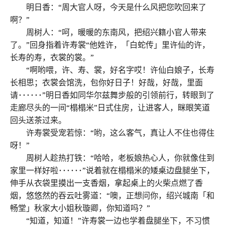
明日香：“周大官人呀，今天是什么风把您吹回来了
啊？”
周树人：“呵，暖暖的东南风，把绍兴籍小官人带来
了。”回身指着许寿裳“他姓许，「白蛇传」里许仙的许，
长寿的寿，衣裳的裳。”
“啊哟喂，许、寿、裳，好名字哎！许仙白娘子，长寿
长相思；衣裳会馆洗，包你好日子！好哉，好哉，里面
请･･････”明日香如同华尔兹舞步般的引领前行，转眼到了
走廊尽头的一间“榻榻米”日式住房，让进客人，眯眼笑道
回头送茶过来。
许寿裳受宠若惊：“哟，这么客气，真让人不住也得住
呀！”
周树人趁热打铁：“哈哈，老板娘热心人，你就像住到
家里一样好啦･･････”说着就在榻榻米的矮桌边盘腿坐下，
伸手从衣袋里摸出一支香烟，拿起桌上的火柴点燃了香
烟，悠悠然的吞云吐雾道：“噢，正想问你，绍兴城南「和
畅堂」秋家大小姐秋璇卿，你知道吗？”
“知道，知道！”许寿裳一边也学着盘腿坐下，不习惯