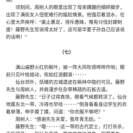
顷刻间，周树人的眼里出现了母亲蹒跚的细碎脚步，
出现了满街女人忸怩难行的尴尬情景。他强忍着泪水，在
心里大声疾呼：“废止裹足，排斥愚昧，唯有讨伐封建制
度！藤野先生您说得太好了，这可是华夏子孙自己应该说
的话啊！”
（七）
满山遍野火红的枫叶，被一阵大风吹得哗哗作响；眼
前只见叶枝摇动，宛如红浪翻滚･･････
仙台郊外，低矮的古城遗迹在枫林中隐约可见。藤野
先生与周树人，并肩漫步在杂草稀疏的石板古道。
藤野先生：“日子过得真快，眼看气候都转凉了。仙台
地属东北一带，冷得也早哇･･････”侧身看看身边学生的衣
着单薄，伸手摸了摸，问道：“你衣服不够吧？”
周树人：“感谢先生关爱，我年青无妨。”
藤野先生：“哦･･････这一带的古代武士，打打杀杀，