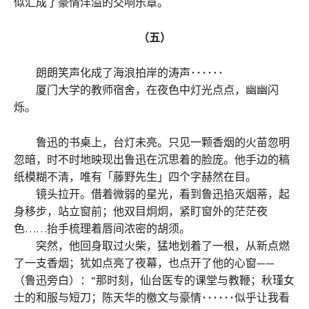
似汇成了豪情洋溢的交响乐章。
（五）
朗朗笑声化成了海浪拍岸的涛声･･････
厦门大学的教师宿舍，在夜色中灯光点点，幽幽闪
烁。
鲁迅的书桌上，台灯未亮。只见一颗香烟的火苗忽明
忽暗，时不时地映现出鲁迅在沉思着的脸庞。他手边的稿
纸模糊不清，唯有「藤野先生」四个字赫然在目。
镜头拉开。借着微弱的星光，看到鲁迅掐灭烟蒂，起
身移步，站立窗前；他双目炯炯，紧盯窗外的茫茫夜
色……抬手梳理着唇间浓密的胡须。
突然，他回身取过火柴，猛地划着了一根，从新点燃
了一支香烟；犹如点亮了夜幕，也点开了他的心窗——
（鲁迅旁白）：“那时刻，仙台医专的课堂与教鞭；秋瑾女
士的和服与短刀；陈天华的檄文与豪情･･････似乎让我看