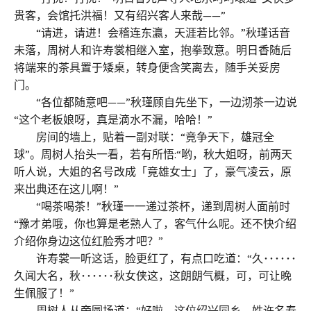
贵客，会馆托洪福！又有绍兴客人来哉——”
“请进，请进！会稽连东瀛，天涯若比邻。”秋瑾话音
未落，周树人和许寿裳相继入室，抱拳致意。明日香随后
将端来的茶具置于矮桌，转身便含笑离去，随手关妥房
门。
“各位都随意吧——”秋瑾顾自先坐下，一边沏茶一边说
“这个老板娘呀，真是滴水不漏，哈哈！”
房间的墙上，贴着一副对联：“竟争天下，雄冠全
球”。周树人抬头一看，若有所悟:“哟，秋大姐呀，前两天
听人说，大姐的名号改成「竟雄女士」了，豪气凌云，原
来出典还在这儿啊！”
“喝茶喝茶！”秋瑾一一递过茶杯，递到周树人面前时
“豫才弟哦，你也算是老熟人了，客气什么呢。还不快介绍
介绍你身边这位红脸秀才吧？”
许寿裳一听这话，脸更红了，有点口吃道：“久･･････
久闻大名，秋･･････秋女侠这，这朗朗气概，可，可让晚
生佩服了！”
周树人从旁圆场道：“好啦，这位绍兴同乡，姓许名寿