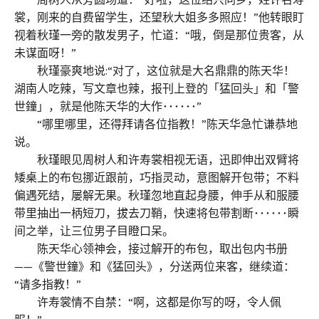
裳，刚来的自费留学生，还望秋大姐多多照应！”他转眼盯
视着秋瑾一旁的散发男子，忙道：“哦，倒是那位贵客，从
未谋面呀！”
秋瑾豪爽地说:“对了，这位就是大名鼎鼎的陈天华！
湖南人吃辣，写文章也辣，报刊上登的「猛回头」和「警
世鐘」，就是他陈天华的大作･･････”
“哪里哪里，还得拜请各位指教！”陈天华急忙谦恭地
说。
秋瑾眼见周树人和许寿裳相视无语，迅即伸出双臂将
矮桌上的布包挪近跟前，巧指灵动，意图解开包带；不料
偏遇死结，屡解无果。秋瑾忽地直起身腰，伸手从和服腰
带里抽出一柄短刀，拔去刀鞘，快速将包带割断･･････瞬
间之举，让三位男子目瞪口呆。
陈天华心领神会，接过解开的布包，取出包内书册
——《警世鐘》和《猛回头》，分送两位来客，继续道：
“请多指教！”
许寿裳情不自禁：“啊，这都是你写的呀，令人佩