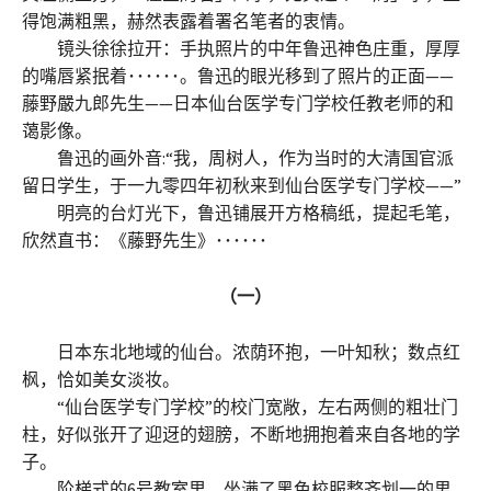
得饱满粗黑，赫然表露着署名笔者的衷情。
镜头徐徐拉开：手执照片的中年鲁迅神色庄重，厚厚
的嘴唇紧抿着･･････。鲁迅的眼光移到了照片的正面——
藤野嚴九郎先生——日本仙台医学专门学校任教老师的和
蔼影像。
鲁迅的画外音:“我，周树人，作为当时的大清国官派
留日学生，于一九零四年初秋来到仙台医学专门学校——”
明亮的台灯光下，鲁迅铺展开方格稿纸，提起毛笔，
欣然直书：《藤野先生》･･････
（一）
日本东北地域的仙台。浓荫环抱，一叶知秋；数点红
枫，恰如美女淡妆。
“仙台医学专门学校”的校门宽敞，左右两侧的粗壮门
柱，好似张开了迎迓的翅膀，不断地拥抱着来自各地的学
子。
阶梯式的6号教室里，坐满了黑色校服整齐划一的男