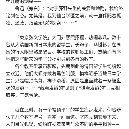
丝升腾的烟缕——
鲁迅（旁白）：“对于藤野先生的关爱和勉励，我始终
铭刻在心。尤其是，我到仙台学医之前，就一直伴随着孤
独、迷茫、乃至无尽的探索･･････”
「東京弘文学院」大门外熙熙攘攘，热闹非凡。数十
名从大清国新到日本来的留学生，长辫子、马褂衫，在周
围的行人眼里煞是醒目。学校的教职员工们，热情而有序
地把这些新来的学子分批引导到各自的教室。
各个教室里掌声骤起，先期到此的清国留学生纷纷起
立欢迎。他们大都穿戴着黑色制服，模样近乎当地日本学
生；只是帽顶高耸，样子滑稽，原因是里面藏着一条被盘
起的发辫･･････“藏着发辫的”见到了“挂着发辫的”，互相
取笑，气氛融洽。
就在此时，有一个帽顶平平的学生疾步走来，仰脸辨
认了几个教室牌号，直冲一间而进。室内立刻安静下来，
人们目光狐疑，纷纷盯视着来者与众不同的平平帽顶——