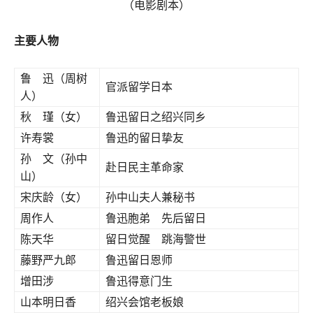
（电影剧本）
主要人物
鲁 迅（周树
官派留学日本
人）
秋 瑾（女）
鲁迅留日之绍兴同乡
许寿裳
鲁迅的留日挚友
孙 文（孙中
赴日民主革命家
山）
宋庆龄（女）
孙中山夫人兼秘书
周作人
鲁迅胞弟 先后留日
陈天华
留日觉醒 跳海警世
藤野严九郎
鲁迅留日恩师
增田涉
鲁迅得意门生
山本明日香
绍兴会馆老板娘