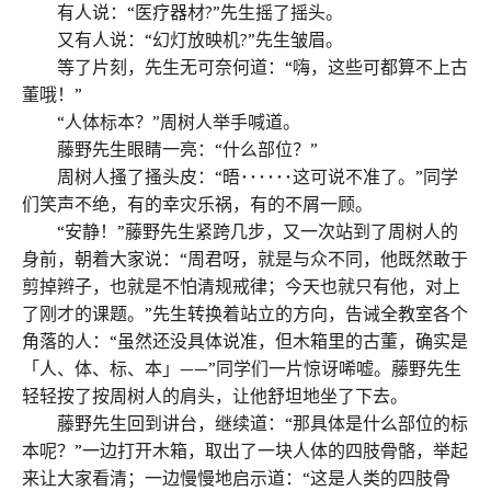
有人说：“医疗器材?”先生摇了摇头。
又有人说：“幻灯放映机?”先生皱眉。
等了片刻，先生无可奈何道：“嗨，这些可都算不上古
董哦！”
“人体标本？”周树人举手喊道。
藤野先生眼睛一亮：“什么部位？”
周树人搔了搔头皮：“晤･･････这可说不准了。”同学
们笑声不绝，有的幸灾乐祸，有的不屑一顾。
“安静！”藤野先生紧跨几步，又一次站到了周树人的
身前，朝着大家说：“周君呀，就是与众不同，他既然敢于
剪掉辫子，也就是不怕清规戒律；今天也就只有他，对上
了刚才的课题。”先生转换着站立的方向，告诫全教室各个
角落的人：“虽然还没具体说准，但木箱里的古董，确实是
「人、体、标、本」——”同学们一片惊讶唏嘘。藤野先生
轻轻按了按周树人的肩头，让他舒坦地坐了下去。
藤野先生回到讲台，继续道：“那具体是什么部位的标
本呢？”一边打开木箱，取出了一块人体的四肢骨骼，举起
来让大家看清；一边慢慢地启示道：“这是人类的四肢骨