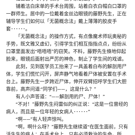
铺着洁白床单的手术台周围，站着白衣白帽白口罩的
一群师生。居中的一位戴着金丝边眼镜的藤野先生，正在
辅导学生们如何以「无菌概念法」戴上薄薄的胶皮手
套･･････。
「无菌概念法」的操作方式，有点像魔术师玩奥秘的
手势，既文雅又虚幻，引得学生们相互指指点点，纷纷从
口罩里面发出“唔唔唔”的窃笑。不料，藤野先生倏地仰起
脸来，眼镜后面射出严厉的神色，制止了学生间的戏谑。
此刻，见到医学员工抬来了一具盖着白布的解剖用尸
体，学生们慌忙闪开，屏声静气地看着尸体被安置在手术
台上。藤野先生一步跨近尸体，伸开双臂招呼学生们大胆
靠前，高声问道:“同学们——，这是什么？”
有人小声答道：“——解剖用的尸、尸体！”
“不对！”藤野先生闷雷似的纠正说：“这是一位曾经的
病人，而且是一位年轻的女病人･･････”
“啊——”有人轻声惊叫。
“啊，啊什么呀？”藤野先生继续道“在医生面前，只有
活生生的病人；在手术台上，只有必须救治的生命。所