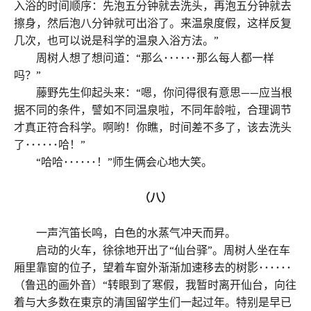
入浴的时间顺序：先泡五分钟就去洗头，再泡五分钟就去
擦身，然后泡八分钟就可出浴了。来温泉度假，这样反复
几次，也可以说是科学的温泉入浴方法。”
周树人想了想问道：“那么･･････那么每人都一样
吗？”
藤野先生仰起头来：“嗯，你问得很有意思——应当根
据不同的条件，譬如不同温泉啦，不同年龄啦，合理调节
才真正符合科学。啊哟！你瞧，时间差不多了，该去洗头
了･･････哈！”
“哈哈･･････！”师生俩会心地大笑。
（八）
一声汽笛长鸣，白色的水蒸气冲天而昇。
启动的火车，徐徐地开出了“仙台驿”。周树人坐在车
厢里靠窗的位子，望着车窗外渐渐加速移去的树影･･････
（鲁迅的画外音）“转眼到了寒假，我暂时离开仙台，向往
着与大多数在東京的清国留学生们一起过年。特别是早已