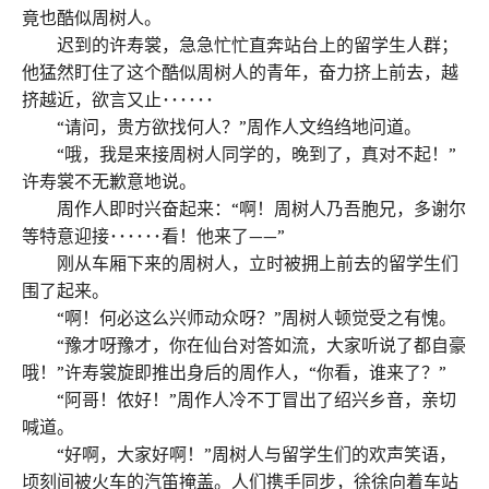
竟也酷似周树人。
迟到的许寿裳，急急忙忙直奔站台上的留学生人群；
他猛然盯住了这个酷似周树人的青年，奋力挤上前去，越
挤越近，欲言又止･･････
“请问，贵方欲找何人？”周作人文绉绉地问道。
“哦，我是来接周树人同学的，晚到了，真对不起！”
许寿裳不无歉意地说。
周作人即时兴奋起来：“啊！周树人乃吾胞兄，多谢尔
等特意迎接･･････看！他来了——”
刚从车厢下来的周树人，立时被拥上前去的留学生们
围了起来。
“啊！何必这么兴师动众呀？”周树人顿觉受之有愧。
“豫才呀豫才，你在仙台对答如流，大家听说了都自豪
哦！”许寿裳旋即推出身后的周作人，“你看，谁来了？”
“阿哥！侬好！”周作人冷不丁冒出了绍兴乡音，亲切
喊道。
“好啊，大家好啊！”周树人与留学生们的欢声笑语，
顷刻间被火车的汽笛掩盖。人们携手同步，徐徐向着车站