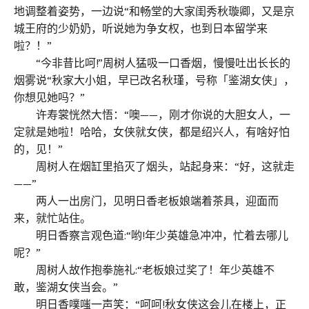
地调整着姿势，一边说“和畅堂的大家闺秀秋璇卿，又是京
城王府的少奶奶，听说她为争女权，也到日本留学来
啦？！”
“今非昔比呵!”周树人猛吸一口香烟，慢慢吐出长长的
烟雾说“秋家大小姐，早已改名秋瑾，号称「鉴湖女侠」，
你想见她吗？”
许寿裳恍然大悟：“噢——，刚才你说的大胆女人，一
定就是她啦！哈哈，女侠就女侠，都是绍兴人，有啥好怕
的，见！”
周树人在烟缸里掐灭了烟头，站起身来：“好，这就走
——”
两人一出房门，见明日香老板娘端着茶具，迎面而
来，就忙站住。
明日香察言观色道:“哟!年少英雄急冲冲，忙着去哪儿
呢？”
周树人故作抱拳施礼:“老板娘过奖了！年少英雄不
敢，鉴湖女侠当会。”
明日香噗嗤一声笑：“呵呵!秋女侠这会儿在楼上，正