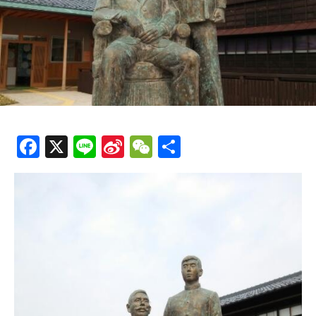
Fa
X
Li
Si
W
分
ce
n
n
e
享
b
e
a
C
o
W
h
o
ei
at
k
b
o