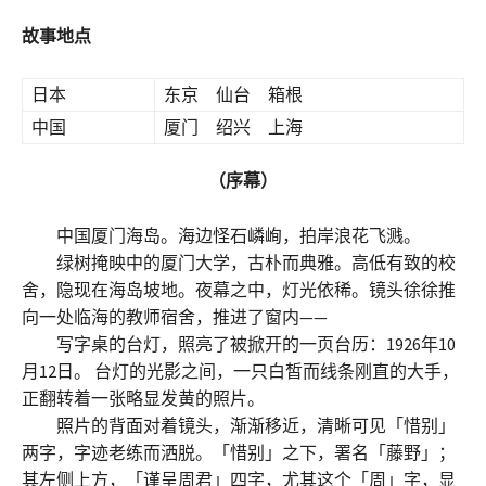
故事地点
日本
东京 仙台 箱根
中国
厦门 绍兴 上海
（序幕）
中国厦门海岛。海边怪石嶙峋，拍岸浪花飞溅。
绿树掩映中的厦门大学，古朴而典雅。高低有致的校
舍，隐现在海岛坡地。夜幕之中，灯光依稀。镜头徐徐推
向一处临海的教师宿舍，推进了窗内——
写字桌的台灯，照亮了被掀开的一页台历：1926年10
月12日。 台灯的光影之间，一只白皙而线条刚直的大手，
正翻转着一张略显发黄的照片。
照片的背面对着镜头，渐渐移近，清晰可见「惜别」
两字，字迹老练而洒脱。「惜别」之下，署名「藤野」；
其左侧上方，「谨呈周君」四字，尤其这个「周」字，显