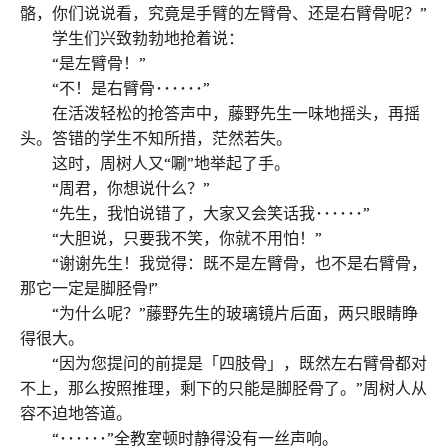
骼，你们说说看，究竟是手臂的左臂骨、还是右臂骨呢？”
学生们兴致勃勃地抢着说：
“是左臂骨！”
“不！是右臂骨･･････”
在活泼轻松的抢答声中，藤野先生一味地摇头，再摇
头。答错的学生不知所措，茫然若失。
这时，周树人又“唰”地举起了手。
“周君，你想说什么？”
“先生，我怕说错了，大家又会笑话我･･････”
“大胆说，只要我不笑，你就不用怕！”
“谢谢先生！我觉得：既不是左臂骨，也不是右臂骨，
那它一定是脚胫骨!”
“为什么呢？”藤野先生的玻璃镜片后面，两只眼睛睁
得很大。
“因为您提问的前提是「四肢骨」，既然左右臂骨都对
不上，那么按照推理，剩下的只能是脚胫骨了。”周树人从
容不迫地答道。
“･･････”全教室顿时静得没有一丝声响。