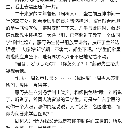
生，看上去黑压压的一片。
二十来岁的青年鲁迅（周树人），坐在前五排中间一
行的靠右处。随着走廊里的铃声骤然响起，临窗站着闲聊
的学生飞快就位，霎时安静了下来。几乎与此同时，藤野
嚴九郎先生怀抱着一大叠书册，已然跨进了教室。全体同
学“唰”地起立，藤野先生将书册放置讲台，扶正了金丝边
眼镜：“大家好!新学期，不客气，都坐下吧。”学生们噼里
啪啦的应声坐下，唯有周树人兴奋不已地站着不动。
“君は、どうしたの？（你怎么了？）”藤野先生抬头
凝视着他。
“はい、周と申します･･････（我姓周）”周树人答非
所问。周围一片哄笑。
藤野先生立刻扬手制止笑声，和颜悦色地“哦！？听说
了，听说了，邻国大清官派的留学生。可是来仙台学医的
就你一个人呀，那你倒是说说，大清汉方，名医遍地，而
你为何要来学西医呢？”
周树人：“因为我父亲就是被郎中耽误而去世的；所以
嚒，救死扶伤，当学西医。”