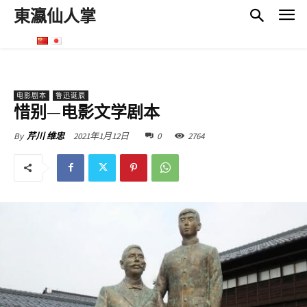
東瀛仙人掌
电影剧本
鲁迅诞辰
惜别—电影文学剧本
2021年1月12日
0
2764
By
芹川 维忠