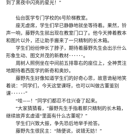
到了黑夜中闪亮的星光！”
仙台医学专门学校的6号阶梯教室。
座无虚席，学生们早已静静地就坐等待着。果然，铃
声一响，藤野先生就出现在教室门口了。他今天捧着教本
和图片以外，还让助手搬来了一只精制的长木箱。
学生们纷纷伸长了脖子，期待着藤野先生会出示什么
形象生动、图文并茂的新教材･･････。
周树人照例坐在中间前五排靠右的座位上，全神贯注
地期待着西医学的新奇和奥妙。
藤野先生好像知道学生们的好奇心思，故意诡秘地笑
着说：“同学们，今天这堂课呀，也可以叫做古董鉴别
课･･････”
“哇——！”同学们都忍不住兴奋了起来。
“大家猜猜看，”藤野先生手指着那只精制的长木箱，
继续故弄玄虚道“里面有什么古董呢？”
学生们兴致大振，争先恐后地举手抢答。
藤野先生很民主：“随便说，说错无妨！”