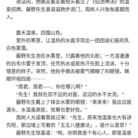
说话间，他俩走着走着抬头看见了《仙池神汤》的温
泉招牌。藤野先生喜滋滋跨步进门，周树人兴匆匆紧跟而
入。
露天温泉。四围山色。
室外的寒意，让温热的水面浮现出一团团迷幻般的乳
白色雾霭。
藤野先生泡在水雾里，只露着他的头脸；一方湿漉漉
的白毛巾置于发顶，任凭热水或是热汗在脸上流淌，十分
惬意的样子。突然，他抬手摘去被雾气模糊了的眼镜，眯
眼环视四周･･････
“周君，周君——，你在哪儿啊？”
“先生！我就在您不远的对面，这边的水不太烫。”
藤野先生戴上了抹去水雾的眼镜：“来来来！我这边是
源头，水温虽高些，效果也更好些。”
周树人允诺着靠拢过来：“先生，原来泡温泉也大有讲
究呀，那边墙上写着的「五五八健康法」，是什么意思？”
藤野先生惊喜道：“哟，你倒真是个有心人，那是温泉