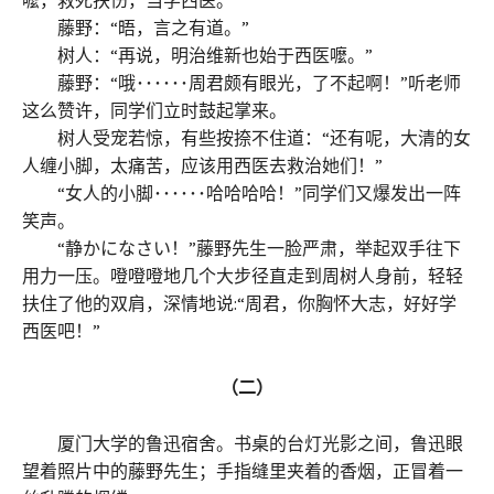
藤野：“晤，言之有道。”
树人：“再说，明治维新也始于西医嚒。”
藤野：“哦･･････周君颇有眼光，了不起啊！”听老师
这么赞许，同学们立时鼓起掌来。
树人受宠若惊，有些按捺不住道：“还有呢，大清的女
人缠小脚，太痛苦，应该用西医去救治她们！”
“女人的小脚･･････哈哈哈哈！”同学们又爆发出一阵
笑声。
“静かになさい！”藤野先生一脸严肃，举起双手往下
用力一压。噔噔噔地几个大步径直走到周树人身前，轻轻
扶住了他的双肩，深情地说:“周君，你胸怀大志，好好学
西医吧！”
（二）
厦门大学的鲁迅宿舍。书桌的台灯光影之间，鲁迅眼
望着照片中的藤野先生；手指缝里夹着的香烟，正冒着一