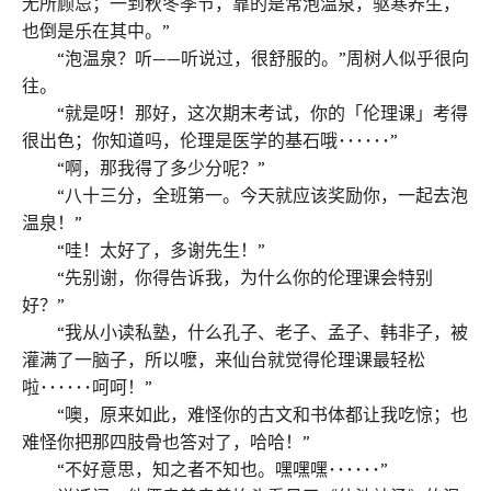
无所顾忌；一到秋冬季节，靠的是常泡温泉，驱寒养生，
也倒是乐在其中。”
“泡温泉？听——听说过，很舒服的。”周树人似乎很向
往。
“就是呀！那好，这次期末考试，你的「伦理课」考得
很出色；你知道吗，伦理是医学的基石哦･･････”
“啊，那我得了多少分呢？”
“八十三分，全班第一。今天就应该奖励你，一起去泡
温泉！”
“哇！太好了，多谢先生！”
“先别谢，你得告诉我，为什么你的伦理课会特别
好？”
“我从小读私塾，什么孔子、老子、孟子、韩非子，被
灌满了一脑子，所以嚒，来仙台就觉得伦理课最轻松
啦･･････呵呵！”
“噢，原来如此，难怪你的古文和书体都让我吃惊；也
难怪你把那四肢骨也答对了，哈哈！”
“不好意思，知之者不知也。嘿嘿嘿･･････”