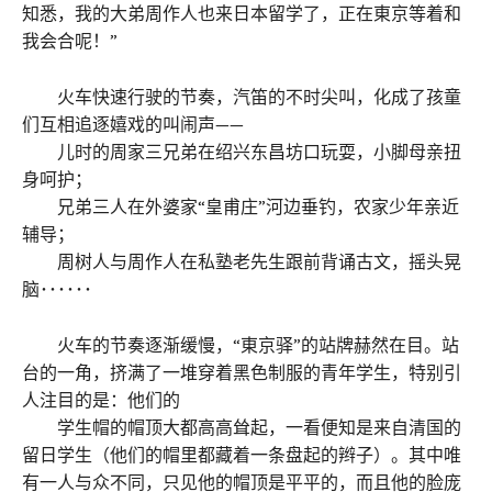
知悉，我的大弟周作人也来日本留学了，正在東京等着和
我会合呢！”
火车快速行驶的节奏，汽笛的不时尖叫，化成了孩童
们互相追逐嬉戏的叫闹声——
儿时的周家三兄弟在绍兴东昌坊口玩耍，小脚母亲扭
身呵护；
兄弟三人在外婆家“皇甫庄”河边垂钓，农家少年亲近
辅导；
周树人与周作人在私塾老先生跟前背诵古文，摇头晃
脑･･････
火车的节奏逐渐缓慢，“東京驿”的站牌赫然在目。站
台的一角，挤满了一堆穿着黑色制服的青年学生，特别引
人注目的是：他们的
学生帽的帽顶大都高高耸起，一看便知是来自清国的
留日学生（他们的帽里都藏着一条盘起的辫子）。其中唯
有一人与众不同，只见他的帽顶是平平的，而且他的脸庞