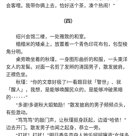
会客哩。我带你俩上去，恰好送个茶，凑个热闹！”
（四）
绍兴会馆二楼，一处雅致的和室。
榻榻米的矮桌上，放置着一个青色印花布包，包型棱
角分明。
桌旁跪坐着的秋瑾，一身图形曲折的和服，一头東洋
女人的发髻。对面一名剪了发辫的清国男子，散发披肩，
正襟危坐。
秋瑾：“你的文章好极了!一看题目就「警世」、就
「醒人」，我想，是能够唤醒民众的，是能够冲破黑暗
的･･････”
“多谢!多谢秋大姐勉励！”散发披肩的男子频频点头，
有些激动。
“笃笃笃”的敲门声，让秋瑾挺身跃起，边道“哈依！”
边去开门。散发男子也闻之起身，恭立一旁。
“打扰！打扰！”明日香先声夺人地乐呵呵嚷道“女侠多