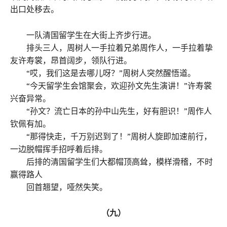
出口处移去。
一队清国留学生在大街上齐步行进。
排头三人，周树人一手拉着兄弟周作人，一手拉着挚
友许寿裳，昂首阔步，领队行进。
“哎，我们这是去哪儿呀？”周树人突然醒悟道。
“今天留学生会馆聚会，欢迎孙文先生演讲！”许寿裳
兴奋异常。
“孙文？流亡日本的孙中山先生，好有胆识！”周作人
钦佩有加。
“那得快走，千万别迟到了！”周树人旋即加速前行，
一边脱帽挥手招呼着后排。
后排的清国留学生们大都帽顶高耸，模样滑稽，不时
赢得路人
回首翘望，哑然失笑。
（九）