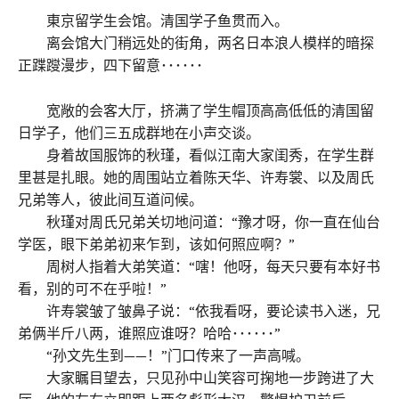
東京留学生会馆。清国学子鱼贯而入。
离会馆大门稍远处的街角，两名日本浪人模样的暗探
正蹀躞漫步，四下留意･･････
宽敞的会客大厅，挤满了学生帽顶高高低低的清国留
日学子，他们三五成群地在小声交谈。
身着故国服饰的秋瑾，看似江南大家闺秀，在学生群
里甚是扎眼。她的周围站立着陈天华、许寿裳、以及周氏
兄弟等人，彼此间互道问候。
秋瑾对周氏兄弟关切地问道：“豫才呀，你一直在仙台
学医，眼下弟弟初来乍到，该如何照应啊？”
周树人指着大弟笑道：“嗐！他呀，每天只要有本好书
看，别的可不在乎啦！”
许寿裳皱了皱鼻子说：“依我看呀，要论读书入迷，兄
弟俩半斤八两，谁照应谁呀？哈哈･･････”
“孙文先生到——！”门口传来了一声高喊。
大家瞩目望去，只见孙中山笑容可掬地一步跨进了大