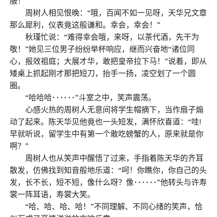
服！”
周树人相见恨晚：“哦，百闻不如一见呀，天华兄文章
那么犀利，仪表竟这般谦和。幸会，幸会！”
秋瑾忙说：“难得幸会哦，来呀，以茶代酒，先干为
敬！”她见三位男子纷纷举杯响应，继而兴奋地“诸位同
心，报效祖庭；大展才华，敢把皇帝拉下马！”说着，即从
矮桌上抓起刚才那把短刀，抬手一扬，凌空划了一个圆
圈。
“哈哈哈･･････”斗室之中，笑声震荡。
心感火热的周树人无意间将学生帽摘下，当作扇子煽
动了起来。陈天华见他竟也一头短发，满怀欣喜道：“哇!
早就听说，留学生中有第一个敢吃螃蟹的人，原来就是你
啊？”
周树人也从笑声中醒悟了过来，手指着陈天华的齐耳
散发，仿佛找到知音般地乐道：“呵！你瞧你，你自己的头
发，长不长，短不短，像什么呀？像･･････”他转头与许寿
裳一阵耳语，寿裳大笑。
“哈、哈、哈、哈！”不同理解、不同心绪的笑声，恰