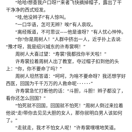
“哈哈!想查我户口呀?”来者飞快摘掉帽子，露出了干
干净净的西式短发。
“哇,他没辫子!”有人惊叫。
“一口华语，怎可无辫？唉!”有人哀叹。
“离经叛道，不可思议——他是谁呀？”有人忧心忡忡。
“你?你是周树人！”人群中挤出一人，近乎扑上去说:
“豫才呀，我是绍兴城东的许寿裳啊！”
周树人大喜过望：“寿裳?我都找你半天啦！”
许寿裳拉着周树人出了教室，夺过帽子扣到他的头
上：“你，你不要命了吗？”
周树人坦然答道：“呵呵，为啥不要命呀？我还想学好
西医，回国为千千万万的人救命呢･･････”
许寿裳急忙打断他的话：“斗胆，斗胆！辫子都没了，
看你还怎么回国？”
“怕死就不回国，回国就不怕死！”周树人倒过来拉着
他说“走!带你去见见大胆的女人，那你就明白男人该如何
了。”
“走就走，我才不怕女人呢！”许寿裳嘿嘿地笑道。