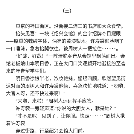
（三）
東京的神田街区。沿街接二连三的书店和大众食堂。
抬头见喜：一块《绍兴会馆》的金字招牌夺目耀眼
——厚重的魏碑字体，油亮的黄漆梨木。许寿裳仰脸咽了
一口唾沫，急着抬腿欲往，被周树人一把拉住･･････。
“好哉，好哉！”一阵清脆乡音从会馆里飘荡而出。会
馆老板娘山本明日香，正在大门口笑逐颜开地迎接纷至沓
来的年青留学生们。
明日香徐娘半老，浓妆艳抹，媚眼四顾，欣然望见街
道对面的周树人和许寿裳他俩，喜急欢忙地喊道：“哎哟，
大官人呀，还不快过来啊！”
“来啦，来啦！”周树人远远挥手应答。
许寿裳一旁轻声道:“你说的大胆女人，就是她？”
“才不是呢！见到了，让你服。快走･･････”周树人携
着许寿裳
穿过街路，行至绍兴会馆大门前。