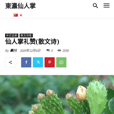
東瀛仙人掌
中日话廊
散文诗歌
仙人掌礼赞(散文诗)
2020年12月6日
0
2558
By
秦川