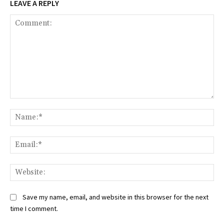
LEAVE A REPLY
Comment:
Na
Ema
Web
Save my name, email, and website in this browser for the next
time I comment.