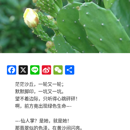
Fa
X
Li
Si
W
分
ce
n
n
e
享
茫茫沙丘，一轮又一轮；
b
e
a
C
默默脚印，一坑又一坑。
o
W
h
望不着边际，只听得心跳砰砰！
o
ei
at
啊，前方竟出现绿色生命—-
k
b
—-仙人掌？是她，就是她！
o
那翡翠似的色泽，在黄沙间闪亮。