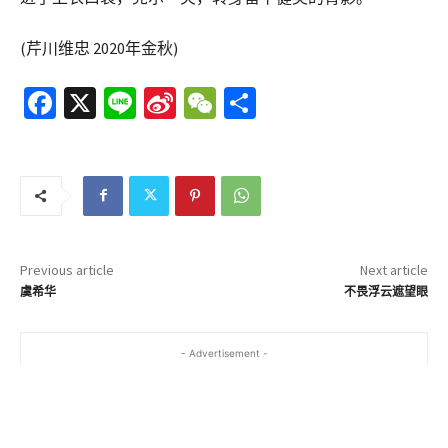
(芹川维忠 2020年金秋)
Fa
X
Li
Si
W
分
ce
n
n
e
享
b
e
a
C
o
W
h
o
ei
at
k
b
Previous article
Next article
o
虞希华
不畏浮云遮望眼
- Advertisement -