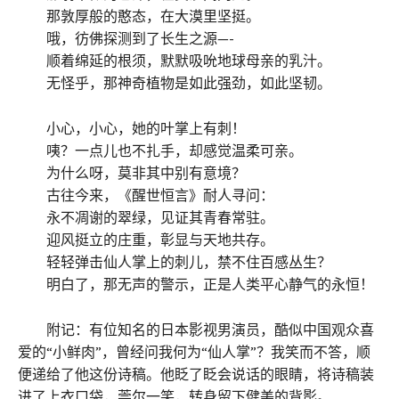
那敦厚般的憨态，在大漠里坚挺。
哦，彷佛探测到了长生之源—-
顺着绵延的根须，默默吸吮地球母亲的乳汁。
无怪乎，那神奇植物是如此强劲，如此坚韧。
小心，小心，她的叶掌上有刺！
咦？一点儿也不扎手，却感觉温柔可亲。
为什么呀，莫非其中别有意境？
古往今来，《醒世恒言》耐人寻问：
永不凋谢的翠绿，见证其青春常驻。
迎风挺立的庄重，彰显与天地共存。
轻轻弹击仙人掌上的刺儿，禁不住百感丛生？
明白了，那无声的警示，正是人类平心静气的永恒！
附记：有位知名的日本影视男演员，酷似中国观众喜
爱的“小鲜肉”，曾经问我何为“仙人掌”？我笑而不答，顺
便递给了他这份诗稿。他眨了眨会说话的眼睛，将诗稿装
进了上衣口袋，莞尔一笑，转身留下健美的背影。