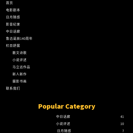
首页
电影剧本
日月随感
影音纪录
中日话廊
鲁迅诞辰140周年
栏目舒展
散文诗歌
小说评述
马立远作品
新人新作
摄影书画
联系我们
Popular Category
中日话廊
41
小说评述
10
日月随感
7