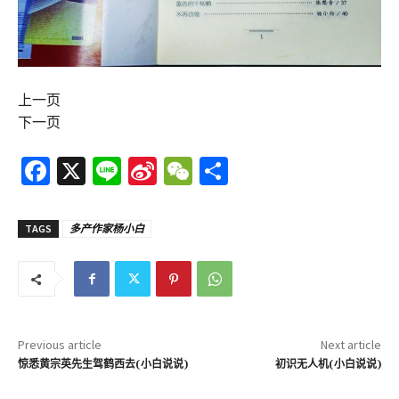
上一页
下一页
Fa
X
Li
Si
W
分
ce
n
n
e
享
b
e
a
C
TAGS
多产作家杨小白
o
W
h
o
ei
at
k
b
o
Previous article
Next article
惊悉黄宗英先生驾鹤西去(小白说说)
初识无人机(小白说说)