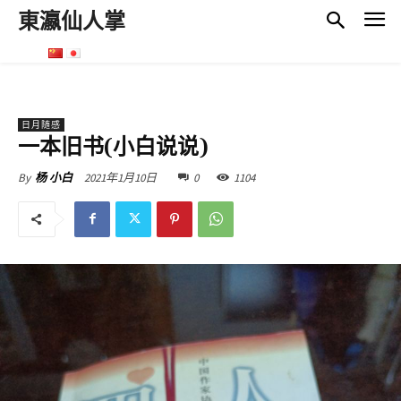
東瀛仙人掌
日月随感
一本旧书(小白说说)
2021年1月10日
0
1104
By
杨 小白