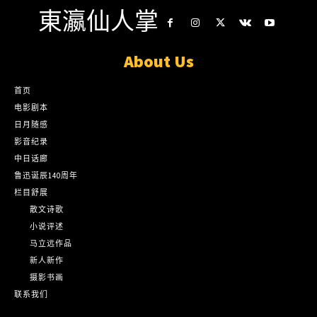
東瀛仙人掌
About Us
首页
电影剧本
日月随感
影音纪录
中日话廊
鲁迅诞辰140周年
栏目舒展
散文诗歌
小说评述
马立远作品
新人新作
摄影书画
联系我们