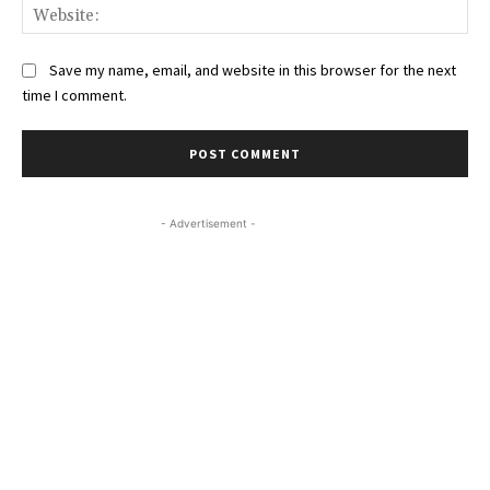
Web
Save my name, email, and website in this browser for the next
time I comment.
- Advertisement -