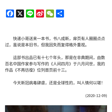
Fa
X
Li
Si
W
分
ce
n
n
e
享
b
e
a
C
o
W
h
快递小哥送来一本书，书八成新，扉页有人圈圈点点
o
ei
at
过，虽说是本旧书，但我因失而复得格外重视。
k
b
這部书出品已有十七个年头，那是在非典期间，由数
o
百名中国作家参与写作的《人间四月》于六月问世，我的
作品《不再彷徨》位列首页前十三。
今天新冠病毒肆虐，还是全球性的，叫人情何以堪！
(2020-12-09)